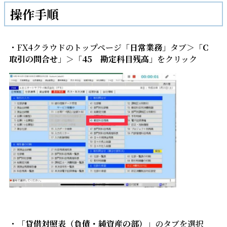
操作手順
・FX4クラウドのトップページ「
日常業務
」タブ＞「
C
取引の問合せ
」＞「
45 勘定科目残高
」をクリック
・「
貸借対照表（負債・純資産の部）
」のタブを選択