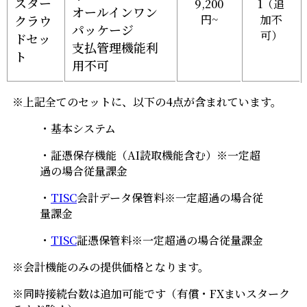
スター
9,200
1（追
オールインワン
クラウ
円~
加不
パッケージ
可）
ドセッ
支払管理機能利
ト
用不可
※上記全てのセットに、以下の4点が含まれています。
・
基本システム
・証憑保存機能（AI読取機能含む）※一定超
過の場合従量課金
・
TISC
会計データ保管料※一定超過の場合従
量課金
・
TISC
証憑保管料※一定超過の場合従量課金
※会計機能のみの提供価格となります。
※同時接続台数は追加可能です（有償・FXまいスターク