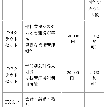
可能ア
カウン
ト数
他社業務システ
FX4ク
ムとも連携が容
58,000
3（追
ラウド
易
円
加
セット
豊富な業績管理
可）
機能
部門別会計導入
FX2ク
可能
20,000
2（追
ラウド
支払管理機能利
円~
加
セット
可）
用可能
会計・請求・給
FXまい
与