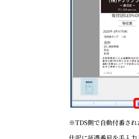
※TDS側で自動付番さ
仕訳に証憑番号を手入力